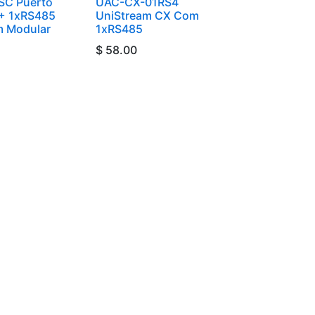
SC Puerto
UAC-CX-01RS4
+ 1xRS485
UniStream CX Com
m Modular
1xRS485
$
58.00