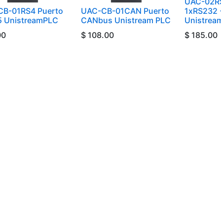
UAC-02R
B-01RS4 Puerto
UAC-CB-01CAN Puerto
1xRS232 
 UnistreamPLC
CANbus Unistream PLC
Unistrea
00
$
108.00
$
185.00