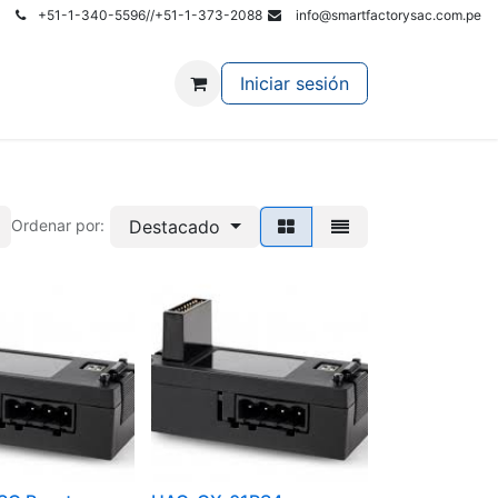
+51-1-340-5596//+51-1-373-2088
info@smartfactorysac.com.pe
r al Site Principal
Iniciar sesión
Destacado
Ordenar por: