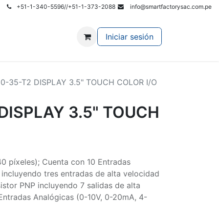
+51-1-340-5596//+51-1-373-2088
info@smartfactorysac.com.pe
r al Site Principal
Iniciar sesión
0-35-T2 DISPLAY 3.5" TOUCH COLOR I/O
DISPLAY 3.5" TOUCH
0 píxeles); Cuenta con 10 Entradas
ncluyendo tres entradas de alta velocidad
sistor PNP incluyendo 7 salidas de alta
Entradas Analógicas (0-10V, 0-20mA, 4-