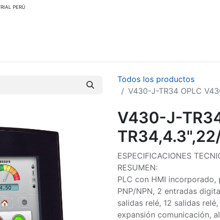
RIAL PERÚ
Contáctenos
Centro de Soporte
Acerca de Nosotros
Regresa
Todos los productos
V430-J-TR34 OPLC V430-
V430-J-TR3
TR34,4.3",22
ESPECIFICACIONES TECNI
RESUMEN:
PLC con HMI incorporado, p
PNP/NPN, 2 entradas digita
salidas relé, 12 salidas relé
expansión comunicación, a