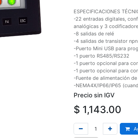
ESPECIFICACIONES TÉCNI
-22 entradas digitales, con
analógicas y 3 codificador
-8 salidas de relé
-4 salidas de transistor np
-Puerto Mini USB para pro
-1 puerto RS485/RS232
-1 puerto opcional para com
-1 puerto opcional para c
-Fuente de alimentación d
-NEMA4X/IP66/IP65 (cuand
Precio sin IGV
$
1,143.00
Ag