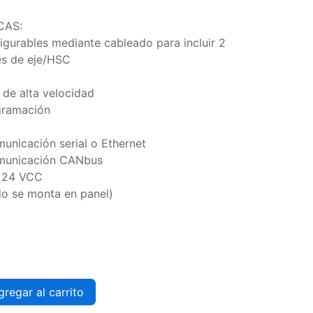
CAS:
figurables mediante cableado para incluir 2
es de eje/HSC
n de alta velocidad
gramación
unicación serial o Ethernet
omunicación CANbus
e 24 VCC
o se monta en panel)
regar al carrito