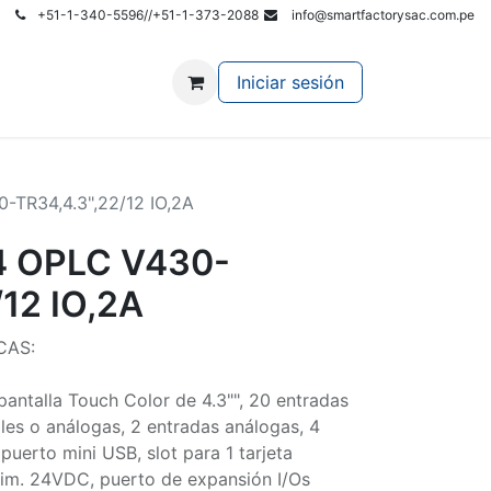
+51-1-340-5596//+51-1-373-2088
info@smartfactorysac.com.pe
r al Site Principal
Iniciar sesión
TR34,4.3",22/12 IO,2A
4 OPLC V430-
/12 IO,2A
CAS:
antalla Touch Color de 4.3"", 20 entradas
les o análogas, 2 entradas análogas, 4
, puerto mini USB, slot para 1 tarjeta
lim. 24VDC, puerto de expansión I/Os