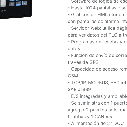
- Software de lógica de esc
- Hasta 1024 pantallas dis
- Gráficos de HMI a todo c
con pantallas de alarma int
- Servidor web: utilice pá
para ver datos del PLC a tr
- Programas de recetas y re
datos
- Función de envío de corr
través de GPS
- Capacidad de acceso rem
GSM
- TCP/IP, MODBUS, BACnet
SAE J1939
- E/S integradas y ampliab
- Se suministra con 1 puer
agregar 2 puertos adicional
Profibus y 1 CANbus
- Alimentación de 24 VCC