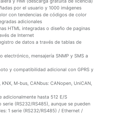
alera y HMI (descarga gratuita de licencia)
eñadas por el usuario y 1000 imágenes
olor con tendencias de códigos de color
egradas adicionales
ginas HTML integradas o diseño de paginas
avés de Internet
gistro de datos a través de tablas de
eo electrónico, mensajería SNMP y SMS a
oto y compatibilidad adicional con GPRS y
, KNX, M-bus, CANbus: CANopen, UniCAN,
le adicionalmente hasta 512 E/S
to serie (RS232/RS485), aunque se pueden
es: 1 serie (RS232/RS485) / Ethernet /