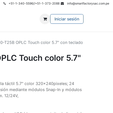
+51-1-340-5596//+51-1-373-2088
info@smartfactorysac.com.pe
r al Site Principal
Iniciar sesión
0-T25B OPLC Touch color 5.7" con teclado
LC Touch color 5.7"
la táctil 5.7" color 320x240pixeles; 24
nsión mediante módulos Snap-In y módulos
m. 12/24V,