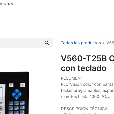
RIAL PERÚ
Contáctenos
Centro de Soporte
Acerca de Nosotros
Regresa
Todos los productos
V56
V560-T25B OP
con teclado
RESUMEN:
PLC Vision color con pantal
teclas programables, expa
remotos hasta 1000 I/O, ali
DESCRIPCIÓN TÉCNICA: